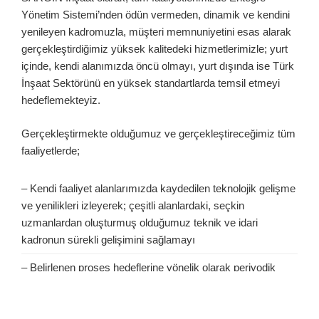
Yönetim Sistemi’nden ödün vermeden, dinamik ve kendini
yenileyen kadromuzla, müşteri memnuniyetini esas alarak
gerçekleştirdiğimiz yüksek kalitedeki hizmetlerimizle; yurt
içinde, kendi alanımızda öncü olmayı, yurt dışında ise Türk
İnşaat Sektörünü en yüksek standartlarda temsil etmeyi
hedeflemekteyiz.
Gerçekleştirmekte olduğumuz ve gerçekleştireceğimiz tüm
faaliyetlerde;
– Kendi faaliyet alanlarımızda kaydedilen teknolojik gelişme
ve yenilikleri izleyerek; çeşitli alanlardaki, seçkin
uzmanlardan oluşturmuş olduğumuz teknik ve idari
kadronun sürekli gelişimini sağlamayı
– Belirlenen proses hedeflerine yönelik olarak periyodik
değerlendirmeleri yapmayı,
– Çevresel etkileri, iş sağlığı ve güvenliği ile ilgili riskleri