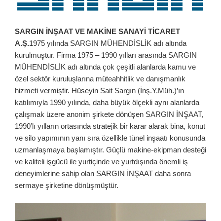
SARGIN İNŞAAT VE MAKİNE SANAYİ TİCARET
A.Ş.
1975 yılında SARGIN MÜHENDİSLİK adı altında
kurulmuştur. Firma 1975 – 1990 yılları arasında SARGIN
MÜHENDİSLİK adı altında çok çeşitli alanlarda kamu ve
özel sektör kuruluşlarına müteahhitlik ve danışmanlık
hizmeti vermiştir. Hüseyin Sait Sargın (İnş.Y.Müh.)’ın
katılımıyla 1990 yılında, daha büyük ölçekli aynı alanlarda
çalışmak üzere anonim şirkete dönüşen SARGIN İNŞAAT,
1990’lı yılların ortasında stratejik bir karar alarak bina, konut
ve silo yapımının yanı sıra özellikle tünel inşaatı konusunda
uzmanlaşmaya başlamıştır. Güçlü makine-ekipman desteği
ve kaliteli işgücü ile yurtiçinde ve yurtdışında önemli iş
deneyimlerine sahip olan SARGIN İNŞAAT daha sonra
sermaye şirketine dönüşmüştür.